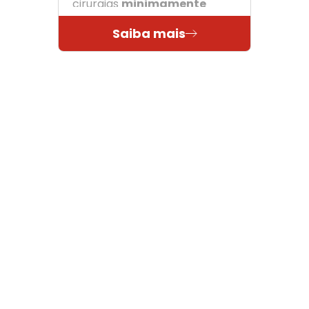
cirurgias
minimamente
invasivas
da coluna.
Saiba mais