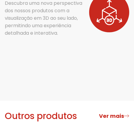
Parafusos para Listese;
Descubra uma nova perspectiva
Hastes com diâmetro de 5,5 mm e
dos nossos produtos com a
comprimentos que variam de 35 mm a 500
visualização em 3D ao seu lado,
mm;
permitindo uma experiência
Haste com ponta sextavada, proporciona
detalhada e interativa.
o movimento de rotação para cirurgias de
escoliose;
Haste escalonadas, adaptável aos outros
sistemas OSTEOMED;
Conectores de hastes;
Sistema cross-link, aumenta a rigidez em
torção axial;
Outros produtos
Ver mais