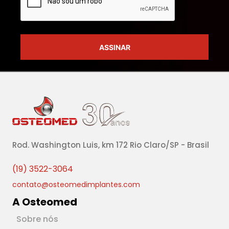
Rod. Washington Luis, km 172 Rio Claro/SP - Brasil
(19) 3522-3064
contato@osteomedimplantes.com
A Osteomed
Sobre nós