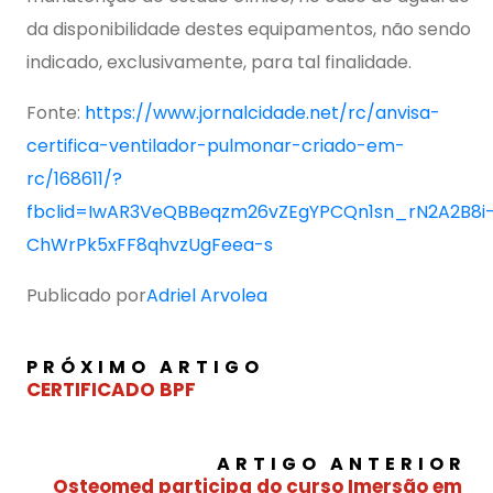
da disponibilidade destes equipamentos, não sendo
indicado, exclusivamente, para tal finalidade.
Fonte:
https://www.jornalcidade.net/rc/anvisa-
certifica-ventilador-pulmonar-criado-em-
rc/168611/?
fbclid=IwAR3VeQBBeqzm26vZEgYPCQn1sn_rN2A2B8i
ChWrPk5xFF8qhvzUgFeea-s
Publicado por
Adriel Arvolea
PRÓXIMO ARTIGO
CERTIFICADO BPF
ARTIGO ANTERIOR
Osteomed participa do curso Imersão em