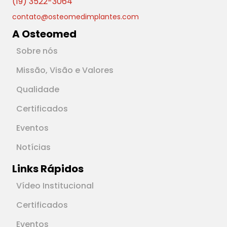
(19) 3522-3064
contato@osteomedimplantes.com
A Osteomed
Sobre nós
Missão, Visão e Valores
Qualidade
Certificados
Eventos
Notícias
Links Rápidos
Vídeo Institucional
Certificados
Eventos