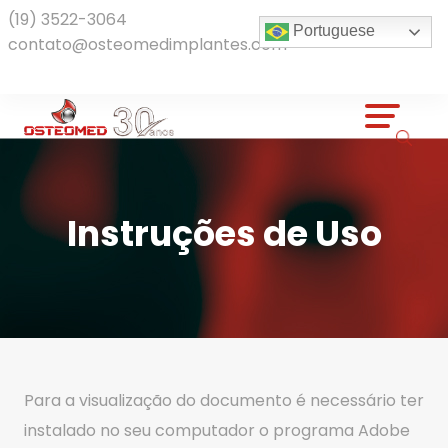
(19) 3522-3064
Portuguese
contato@osteomedimplantes.com
Instruções de Uso
Para a visualização do documento é necessário ter
instalado no seu computador o programa Adobe