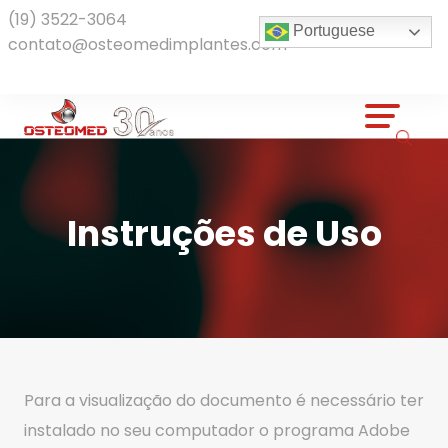
(19) 3522-3064
Portuguese
contato@osteomedimplantes.com
Instruções de Uso
Para a visualização do documento é necessário ter
instalado no seu computador o programa Adobe