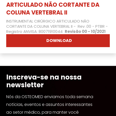
ARTICULADO NÃO CORTANTE DA
COLUNA VERTEBRAL II
INSTRUMENTAL CIRÚRGICO ARTICULADO NÃO
CORTANTE DA COLUNA VERTEBRAL II - Rev .00 - PTBR -
Registro ANVISA:
80071910044
Revisão 00 - 10/2021
DOWNLOAD
Inscreva-se na nossa
newsletter
Nós da OSTEOMED enviamos toda semana
notícias, eventos e assuntos interessantes
ao setor médico, para manter você