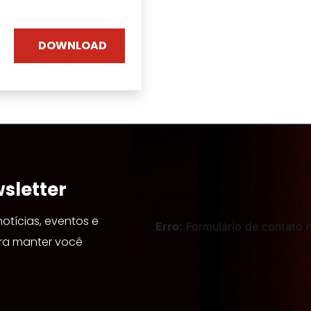
DOWNLOAD
sletter
tícias, eventos e
Erro:
Formulário de contato 
ara manter você