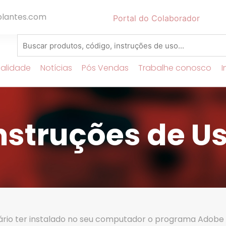
lantes.com
Portal do Colaborador
alidade
Notícias
Pós Vendas
Trabalhe conosco
I
nstruções de U
ário ter instalado no seu computador o programa Adobe