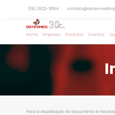
(19) 3522-3064
contato@osteomedimp
Home
Empresa
Produtos
Eventos
Qu
I
Para a visualização do documento é necess