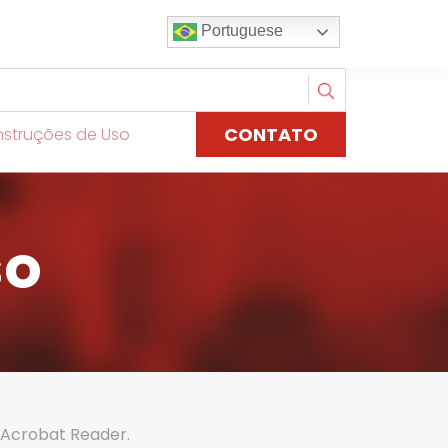
Portuguese
CONTATO
nstruções de Uso
so
 Acrobat Reader.