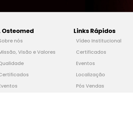
 Osteomed
Links Rápidos
Sobre nós
Vídeo Institucional
Missão, Visão e Valores
Certificados
Qualidade
Eventos
Certificados
Localização
Eventos
Pós Vendas
Notícias
Instruções de Uso