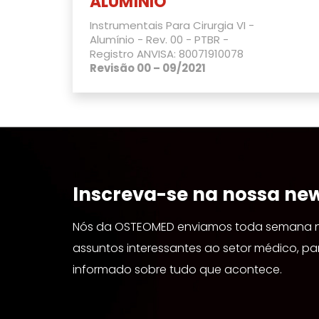
ALUMÍNIO
Instrumentais Para Cirurgia VI -
Alumínio - Rev. 00 - PTBR -
Registro ANVISA: 80071910078
Revisão 00 – 09/2021
Inscreva-se na nossa new
Nós da OSTEOMED enviamos toda semana no
assuntos interessantes ao setor médico, p
informado sobre tudo que acontece.