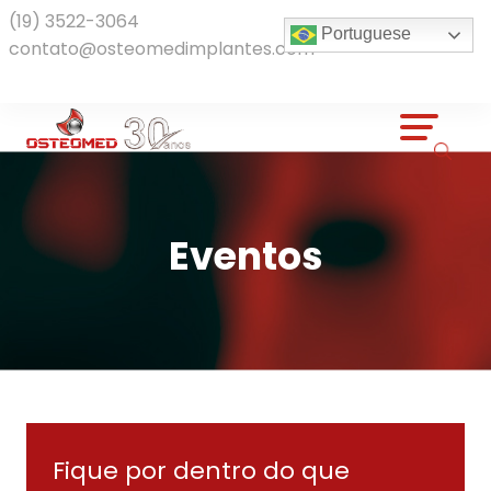
(19) 3522-3064
Portuguese
contato@osteomedimplantes.com
Eventos
Fique por dentro do que